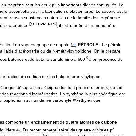
ou
isoprène
sont
les
deux
plus
importants
diènes
conjugués
.
Le
ielle
essentielle
pour
la
fabrication
d
’
élastomères
.
Le
second
est
le
nombreuses
substances
naturelles
de
la
famille
des
terpènes
et
[
cf
.
TERPÈNES
]
d
’
isoprénoïdes
;
il
est
lui
-
même
un
monomère
ésultant
du
vapocraquage
de
naphta
(
cf
.
PÉTROLE
-
Le
pétrole
à
l
’
aide
d
’
acétonitrile
ou
de
N
-
méthylpyrrolidone
.
On
le
prépare
0
des
butènes
et
du
butane
sur
alumine
à
600
C
en
présence
de
de
l
’
action
du
sodium
sur
les
halogénures
vinyliques
.
élanges
dès
que
l
’
on
s
’
éloigne
des
tout
premiers
termes
,
du
fait
t
des
réactions
d
’
isomérisation
.
La
synthèse
la
plus
spécifique
est
phosphonium
sur
un
dérivé
carbonylé
見
-
éthylénique
.
és
comporte
un
enchaînement
de
quatre
atomes
de
carbone
z
doublets
神
.
Du
recouvrement
latéral
des
quatre
orbitales
p