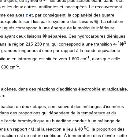
entriques
,
de
symétrie
神
;
les
deux
plus
stables
étant
,
dans
l
’
état
s
et
les
deux
autres
,
antiliantes
et
inoccupées
.
Le
recouvrement
sme
des
axes
z
et
,
par
conséquent
,
la
coplanéité
des
quatre
auxquels
ils
sont
liés
par
le
système
des
liaisons
靖
.
La
situation
njugués
correspond
à
une
énergie
de
la
molécule
inférieure
es
ayant
deux
liaisons
神
séparées
.
Ces
hydrocarbures
diéniques
2
3
ans
la
région
215
-
230
nm
,
qui
correspond
à
une
transition
神
神
grandes
longueurs
d
’
onde
par
rapport
à
la
bande
équivalente
-
1
stique
en
infrarouge
est
située
vers
1
600
cm
,
alors
que
celle
-
1
690
cm
.
alcènes
,
dans
des
réactions
d
’
additions
électrophile
et
radicalaire
,
ure
.
réaction
en
deux
étapes
,
sont
souvent
des
mélanges
d
’
isomères
dans
des
proportions
qui
dépendent
de
la
température
et
du
de
l
’
acide
bromhydrique
au
butadiène
conduit
à
un
mélange
de
0
ans
un
rapport
4
/
1
;
si
la
réaction
a
lieu
à
40
C
,
la
proportion
des
réaction
est
de
nature
cinétique
.
À
température
plus
élevée
,
cette