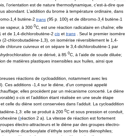
ois
,
l
’
orientation
est
de
nature
thermodynamique
,
c
’
est
-
à
-
dire
que
lus
abondant
.
L
’
addition
du
brome
à
température
ordinaire
,
dans
romo
-
1
,
4
butène
-
2
trans
(
95
p
.
100
)
et
de
dibromo
-
3
,
4
butène
-
1
0
ase
vapeur
,
à
300
C
,
est
une
réaction
radicalaire
en
chaîne
;
elle
1
et
de
1
,
4
-
dichlorobutène
-
2
cis
et
trans
.
Seul
le
premier
isomère
e
(
2
-
chlorobutadiène
-
1
,
3
),
on
isomérise
réversiblement
le
1
,
4
-
de
chlorure
cuivreux
et
on
sépare
le
3
,
4
-
dichlorobutène
-
1
par
0
shydrochloration
de
ce
dérivé
,
à
85
C
,
à
l
’
aide
de
soude
diluée
;
ion
de
matières
plastiques
insensibles
aux
huiles
,
ainsi
que
breuses
réactions
de
cycloaddition
,
notamment
avec
les
8
).
Ces
additions
-
1
,
4
sur
le
diène
,
d
’
un
composé
appelé
chauffage
;
elles
procèdent
par
un
mécanisme
concerté
.
Le
diène
vorable
)
s
-
cis
et
l
’
addition
étant
réalisée
en
une
seule
étape
et
celle
du
diène
sont
conservées
dans
l
’
adduit
.
La
cycloaddition
0
tadiène
-
1
,
3:
elle
se
produit
à
200
C
et
sous
pression
et
conduit
,
lohexène
(
r
éaction
2
a
).
La
vitesse
de
réaction
est
fortement
groupes
électro
-
attracteurs
et
le
diène
par
des
groupes
électro
-
’
acétylène
dicarboxylate
d
’
éthyle
sont
de
bons
diénophiles
;