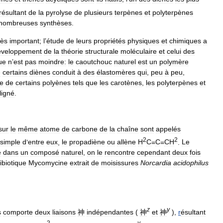
résultant
de
la
pyrolyse
de
plusieurs
terpènes
et
polyterpènes
nombreuses
synthèses
.
rès
important
;
l
’
étude
de
leurs
propriétés
physiques
et
chimiques
a
éveloppement
de
la
théorie
structurale
moléculaire
et
celui
des
ue
n
’
est
pas
moindre:
le
caoutchouc
naturel
est
un
polymère
e
certains
diènes
conduit
à
des
élastomères
qui
,
peu
à
peu
,
ue
de
certains
polyènes
tels
que
les
carotènes
,
les
polyterpènes
et
ligné
.
sur
le
même
atome
de
carbone
de
la
chaîne
sont
appelés
2
2
simple
d
’
entre
eux
,
le
propadiène
ou
allène
H
C
=
C
=
CH
.
Le
é
dans
un
composé
naturel
,
on
le
rencontre
cependant
deux
fois
ibiotique
Mycomycine
extrait
de
moisissures
Norcardia
acidophilus
z
y
s
comporte
deux
liaisons
神
indépendantes
(
神
et
神
),
r
ésultant
2
y