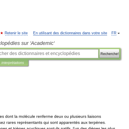
Retenir le site
En utilisant des dictionnaires dans votre site
FR
clopédies sur 'Academic'
Recherche!
interprétations
es
dont
la
molécule
renferme
deux
ou
plusieurs
liaisons
sez
rares
représentants
qui
sont
apparentés
aux
terpènes
.
ènes
et
triènes
acycliques
sont
-
ils
natifs
,
l
’
un
des
diènes
les
plus