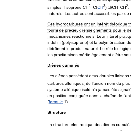
2
3
2
simples
,
l
’
isoprène
CH
=
C
(
CH
)
漣CH
=
CH
,
naturels
.
Les
autres
sont
accessibles
par
de
Ces
hydrocarbures
ont
un
intérêt
théorique
t
fourni
de
précieux
renseignements
pour
le
d
mécanismes
réactionnels
.
Leur
intérêt
pratiq
indéfini
(
polyisoprène
)
et
la
polymérisation
d
détrônent
le
produit
naturel
.
Le
rôle
biologiq
les
provitamines
mérite
également
d
’
être
sou
Diènes
cumulés
Les
diènes
possédant
deux
doubles
liaisons
carbures
alléniques
,
de
l
’
ancien
nom
du
plus
système
allénique
isolé
n
’
a
jamais
été
signal
en
position
conjuguée
dans
la
chaîne
de
l
’
ant
(
formule
1
).
Structure
La
structure
électronique
des
diènes
cumulé
z