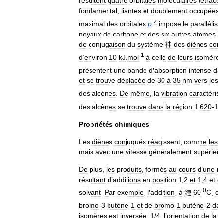
résultent
quatre
orbitales
moléculaires
tétrac
fondamental
,
liantes
et
doublement
occupée
z
maximal
des
orbitales
p
impose
le
paralléli
noyaux
de
carbone
et
des
six
autres
atomes
de
conjugaison
du
système
神
des
diènes
co
-
1
d
’
environ
10
kJ
.
mol
à
celle
de
leurs
isomèr
présentent
une
bande
d
’
absorption
intense
d
et
se
trouve
déplacée
de
30
à
35
nm
vers
les
des
alcènes
.
De
même
,
la
vibration
caractéri
des
alcènes
se
trouve
dans
la
région
1
620
-
1
Propriétés
chimiques
Les
diènes
conjugués
réagissent
,
comme
les
mais
avec
une
vitesse
généralement
supérie
De
plus
,
les
produits
,
formés
au
cours
d
’
une
résultant
d
’
additions
en
position
1
,
2
et
1
,
4
et
0
solvant
.
Par
exemple
,
l
’
addition
,
à
漣
60
C
,
bromo
-
3
butène
-
1
et
de
bromo
-
1
butène
-
2
d
isomères
est
inversée:
1
/
4
;
l
’
orientation
de
la