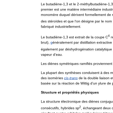
Le
butadiène
-
1
,
3
et
le
2
-
méthylbutadiène
-
1
,
3
premier
est
une
matière
intermédiaire
industr
monomère
duquel
dérivent
formellement
de
des
stéroïdes
et
que
l
’
on
désigne
par
le
nom
fabriqué
industriellement
.
4
Le
butadiène
-
1
,
3
est
extrait
de
la
coupe
C
r
brut
),
g
énéralement
par
distillation
extractive
également
par
déshydrogénation
catalytique
vapeur
d
’
eau
.
Les
diènes
symétriques
ramifiés
proviennent
La
plupart
des
synthèses
conduisent
à
des
m
des
isoméries
cis
-
trans
de
la
double
liaison
e
basée
sur
la
réaction
de
Wittig
d
’
un
ylure
de
Structure
et
propriétés
physiques
La
structure
électronique
des
diènes
conjugu
2
consécutifs
,
hybrides
sp
,
échangeant
deux