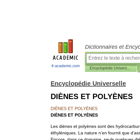
Dictionnaires et Ency
fr-academic.com
Encyclopédie Universelle
Encyclopédie Universelle
DIÈNES ET POLYÈNES
DIÈNES
ET
POLYÈNES
DIÈNES
ET
POLYÈNES
Les
diènes
et
polyènes
sont
des
hydrocarbur
éthyléniques
.
La
nature
n
’
en
fournit
que
d
’
as
Encore
,
dans
ce
domaine
,
seuls
quelques
di