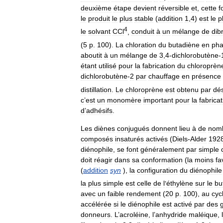
deuxième
étape
devient
réversible
et
,
cette
f
le
produit
le
plus
stable
(
addition
1
,
4
)
est
le
p
4
le
solvant
CCl
,
conduit
à
un
mélange
de
dib
(
5
p
.
100
).
La
chloration
du
butadiène
en
ph
aboutit
à
un
mélange
de
3
,
4
-
dichlorobutène
-
étant
utilisé
pour
la
fabrication
du
chloroprèn
dichlorobutène
-
2
par
chauffage
en
présence
distillation
.
Le
chloroprène
est
obtenu
par
dé
c
’
est
un
monomère
important
pour
la
fabricat
d
’
adhésifs
.
Les
diènes
conjugués
donnent
lieu
à
de
nom
composés
insaturés
activés
(
Diels
-
Alder
192
diénophile
,
se
font
généralement
par
simple
doit
réagir
dans
sa
conformation
(
la
moins
fa
(
addition
syn
),
la
configuration
du
diénophile
la
plus
simple
est
celle
de
l
’
éthylène
sur
le
bu
avec
un
faible
rendement
(
20
p
.
100
),
au
cyc
accélérée
si
le
diénophile
est
activé
par
des
donneurs
.
L
’
acroléine
,
l
’
anhydride
maléique
,
l