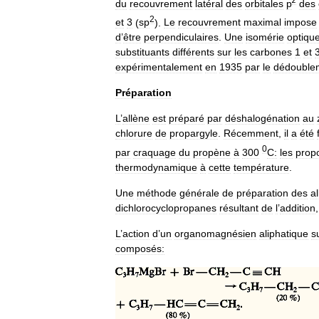
du
recouvrement
latéral
des
orbitales
p
des
2
et
3
(
sp
).
Le
recouvrement
maximal
impose
d
’
être
perpendiculaires
.
Une
isomérie
optiqu
substituants
différents
sur
les
carbones
1
et
expérimentalement
en
1935
par
le
dédouble
Préparation
L
’
allène
est
préparé
par
déshalogénation
au
chlorure
de
propargyle
.
Récemment
,
il
a
été
0
par
craquage
du
propène
à
300
C:
les
propo
thermodynamique
à
cette
température
.
Une
méthode
générale
de
préparation
des
a
dichlorocyclopropanes
résultant
de
l
’
addition
L
’
action
d
’
un
organomagnésien
aliphatique
s
composés: