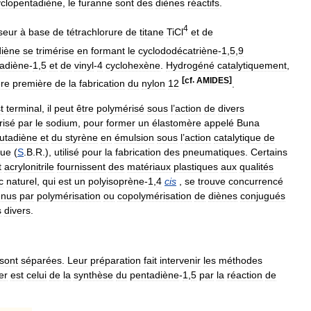
yclopentadiène
,
le
furanne
sont
des
diènes
réactifs
.
4
seur
à
base
de
tétrachlorure
de
titane
TiCl
et
de
diène
se
trimérise
en
formant
le
cyclododécatriène
-
1
,
5
,
9
tadiène
-
1
,
5
et
de
vinyl
-
4
cyclohexène
.
Hydrogéné
catalytiquement
,
[
cf
.
AMIDES
]
ère
première
de
la
fabrication
du
nylon
12
.
t
terminal
,
il
peut
être
polymérisé
sous
l
’
action
de
divers
risé
par
le
sodium
,
pour
former
un
élastomère
appelé
Buna
utadiène
et
du
styrène
en
émulsion
sous
l
’
action
catalytique
de
que
(
S
.
B
.
R
.),
utilisé
pour
la
fabrication
des
pneumatiques
.
Certains
t
acrylonitrile
fournissent
des
matériaux
plastiques
aux
qualités
c
naturel
,
qui
est
un
polyisoprène
-
1
,
4
cis
,
se
trouve
concurrencé
enus
par
polymérisation
ou
copolymérisation
de
diènes
conjugués
s
divers
.
sont
séparées
.
Leur
préparation
fait
intervenir
les
méthodes
er
est
celui
de
la
synthèse
du
pentadiène
-
1
,
5
par
la
réaction
de