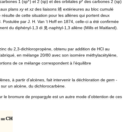
carbones
1
(
sp
)
et
2
(
sp
)
et
des
orbitales
p
des
carbones
2
(
sp
)
aux
plans
xy
et
xz
des
liaisons
靖
extérieures
au
bloc
cumulé
e
résulte
de
cette
situation
pour
les
allènes
qui
portent
deux
3
.
Postulée
par
J
.
H
.
Van
’
t
Hoff
en
1874
,
celle
-
ci
a
été
confirmée
ment
du
diphényl
-
1
,
3
di
見
-
naphtyl
-
1
,
3
allène
(
Mills
et
Maitland
).
zinc
du
2
,
3
-
dichloropropène
,
obtenu
par
addition
de
HCl
au
fabriqué
,
en
mélange
20
/
80
avec
son
isomère
méthylacétylène
,
rtions
de
ce
mélange
correspondent
à
l
’
équilibre
llènes
,
à
partir
d
’
alcènes
,
fait
intervenir
la
déchloration
de
gem
-
,
sur
un
alcène
,
du
dichlorocarbène
.
ur
le
bromure
de
propargyle
est
un
autre
mode
d
’
obtention
de
ces