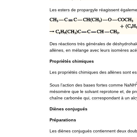
Les
esters
de
propargyle
réagissent
égaleme
Des
réactions
très
générales
de
déshydrohal
allènes
,
en
mélange
avec
leurs
isomères
acé
Propriétés
chimiques
Les
propriétés
chimiques
des
allènes
sont
es
Sous
l
’
action
des
bases
fortes
comme
NaNH
mésomère
que
le
solvant
reprotone
et
,
de
pr
chaîne
carbonée
qui
,
correspondant
à
un
al
Diènes
conjugués
Préparations
Les
diènes
conjugués
contiennent
deux
doub