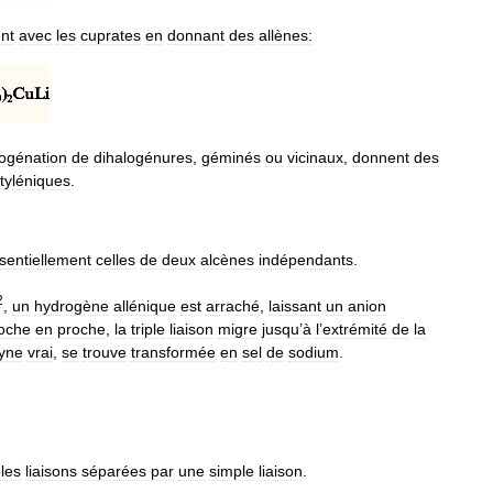
nt
avec
les
cuprates
en
donnant
des
allènes:
ogénation
de
dihalogénures
,
géminés
ou
vicinaux
,
donnent
des
tyléniques
.
sentiellement
celles
de
deux
alcènes
indépendants
.
2
,
un
hydrogène
allénique
est
arraché
,
laissant
un
anion
oche
en
proche
,
la
triple
liaison
migre
jusqu
’
à
l
’
extrémité
de
la
cyne
vrai
,
se
trouve
transformée
en
sel
de
sodium
.
les
liaisons
séparées
par
une
simple
liaison
.